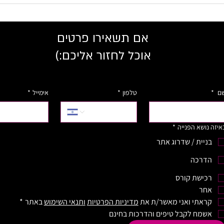
לקוח לא שילם לי! מה למדתי מזה
איך ע
ואיך אני מתמודדת עם זה?
מורשה
אם תשאירו פרטים
אוכל לחזור אליכם:)
ם
*
טלפון
*
אימייל
*
איזה נושא הפנייה
*
בניית / שדרוג אתר
הדרכה
רכישת קורס
אחר
קראתי ואני מאשר/ת את 
מדיניות הפרטיות
ותנאי השימוש
 באתר
*
אשמח לקבל טיפים והדרכות בחינם