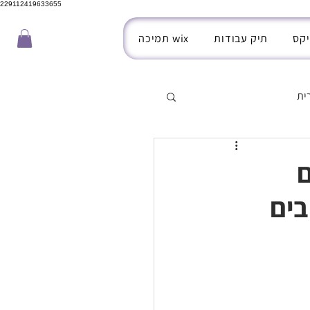
229112419633655
יקס
תיק עבודות
תמיכה wix
ית
ם
בים