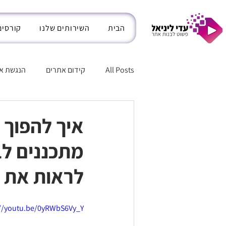
הבית
השירותים שלנו
קורסים
All Posts
קידום אתרים
הנגשת א
חנות אינטרנטית בוויקס
בינה מל
איך להפוך 
מתכננים לב
לראות את ה
://youtu.be/0yRWbS6Vy_Y