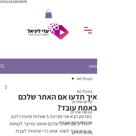
229112419633655
פוסט
All Posts
All Posts
איך תדעו אם האתר שלכם
קידום אתרים
באמת עובד?
הנגשת אתרים
בסרטון הבא אני מציינת 5 שאלות שיעזרו לכם 
הדרכות וויקס בעברית
להחליט אם האתר שלכם שיווקי ומייצר לקוחות  
או שיש צורך לשפר אותו כדי שיתחיל לעבוד.
טיפים כלליים