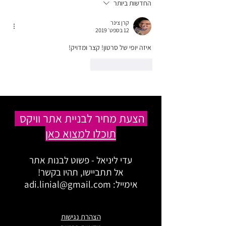
החדשות ביותר
קרן צינר
12 בספט׳ 2019
איזה יופי של סרטון! קצר ומדויק!
לייק
להשיב
הצעת מחיר לבניית אתר וויקס
תוכלו למצוא כאן
עדי ליניאל - פשוט לבנות אתר
אל תתביישו, תהיו בקשר!
אימייל:
adi.linial@gmail.com
הצהרת נגישות