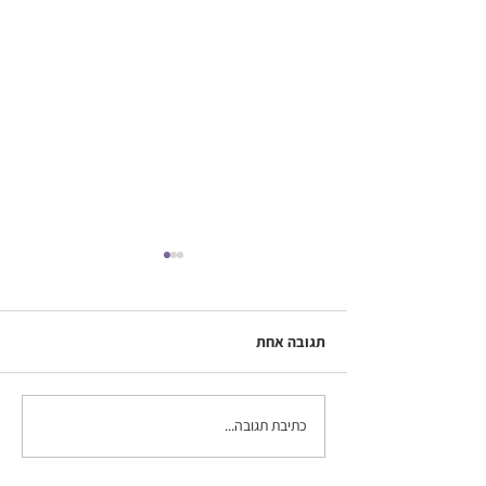
תגובה אחת
כתיבת תגובה...
איך להכין רקע לנייד (או
למחשב/ טאבלט) בקנבה
בכמה דקות?