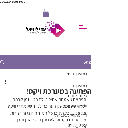
229112419633655
פוסט
All Posts
All Posts
הפתעה במערכת ויקס!
קידום אתרים
הפתעה משמחת שחיכינו לה המון זמן קרתה 
הנגשת אתרים
לאחרונה בממשק העריכה לנייד של אתרי וויקס.
עד עכשיו כל התוכן של הנייד היה נגזר ישירות 
הדרכות וויקס בעברית
מגרסת הדסקטופ ולא ניתן היה להזין תוכן 
טיפים כלליים
עצמאי לנייד.