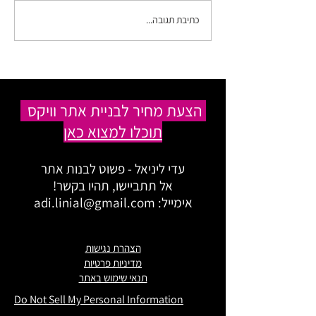
כתיבת תגובה...
איך להכין רקע לנייד (או
למחשב/ טאבלט) בקנבה
בכמה דקות?
הצעת מחיר לבניית אתר וויקס
תוכלו למצוא כאן
עדי ליניאל - פשוט לבנות אתר
אל תתביישו, תהיו בקשר!
אימייל:
adi.linial@gmail.com
הצהרת נגישות
מדיניות פרטיות
תנאי שימוש באתר
Do Not Sell My Personal Information