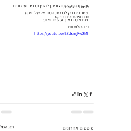
עכשיו זה השתנה וניתן להזין תכנים ועיצובים 
להיות פרילנסרית
מיוחדים רק לגרסת המובייל של וויקס!
חנות אינטרנטית בוויקס
צפו ולמדו איך עושים זאת:
בינה מלאכותית
https://youtu.be/9ZdcmjFw2MI
הצג הכול
פוסטים אחרונים