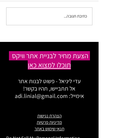
כתיבת תגובה...
איך להכין רקע לנייד (או
למחשב/ טאבלט) בקנבה
בכמה דקות?
הצעת מחיר לבניית אתר וויקס
תוכלו למצוא כאן
עדי ליניאל - פשוט לבנות אתר
אל תתביישו, תהיו בקשר!
אימייל:
adi.linial@gmail.com
הצהרת נגישות
מדיניות פרטיות
תנאי שימוש באתר