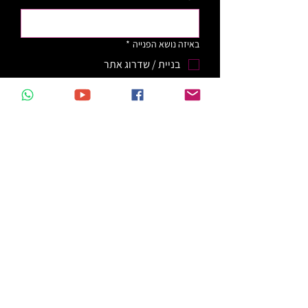
באיזה נושא הפנייה
*
בניית / שדרוג אתר
הדרכה
רכישת קורס
אחר
קראתי ואני מאשר/ת את 
מדיניות 
הפרטיות
ותנאי השימוש
 באתר
*
אשמח לקבל טיפים והדרכות בחינם
שליחה
וויקס - בניית אתר
וויקס - קידום בגוגל