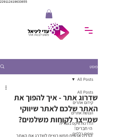
229112419633655
פוסט
All Posts
All Posts
שדרוג אתר - איך להפוך את
קידום אתרים
האתר שלכם לאתר שיווקי
הנגשת אתרים
שמייצר לקוחות משלמים?
הדרכות וויקס בעברית
הי חברים! 
טיפים כלליים
הרבה אנשים ממש רוצים לשדרג את האתר 