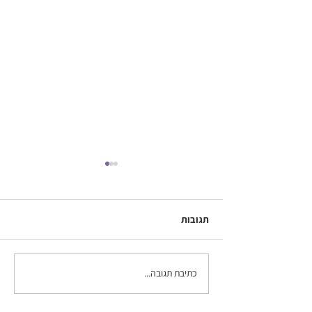
תגובות
כתיבת תגובה...
איך להכין רקע לנייד (או
למחשב/ טאבלט) בקנבה
בכמה דקות?