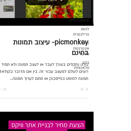
הדרכות וויקס
בעברית
טיפים כלליים
להיות
פרילנסרית
picmonkey- עיצוב תמונות
חנות
אינטרנטית
בחינם
בוויקס
בינה
כולנו נתקלים בצורך לעבד או לעצב תמונה ולא תמיד
מלאכותית
רוצים לשלם למעצב עבור זה. בין אם מדובר בקולאז
תמונה לפוסט בפייסבוק או סתם לערוך תמונה...
הצעת מחיר לבניית אתר וויקס