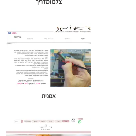
צלם ומדריך
אמנית