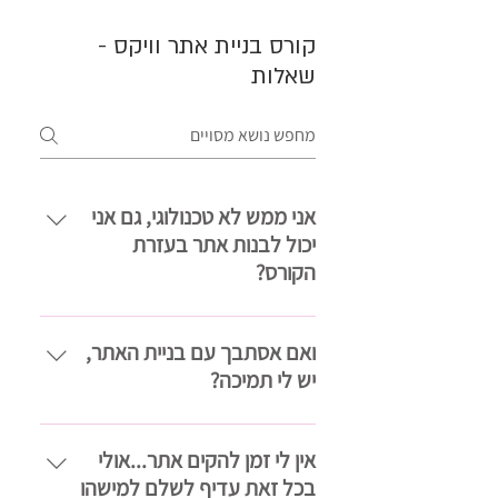
קורס בניית אתר וויקס -
שאלות
אני ממש לא טכנולוגי, גם אני
יכול לבנות אתר בעזרת
הקורס?
בהחלט כן! הקורס נוצר במיוחד עבור
אנשים כמוך, שאין להם ידע בתכנות או
ואם אסתבך עם בניית האתר,
בעיצוב. אם אתה יודע לכתוב מסמך
יש לי תמיכה?
בוורד או לגלוש באינטרנט, אתה
תצליח לבנות אתר בקלות. המערכת
בוודאי! למערכת WIX יש תמיכה
עליה אני מלמדת מכילה מאות
באימייל, בפורום ואפילו תמיכה
אין לי זמן להקים אתר...אולי
תבניות יפיפיות ומקצועיות חינמיות כך
טלפונית. בנוסף, הקמתי במיוחד
בכל זאת עדיף לשלם למישהו