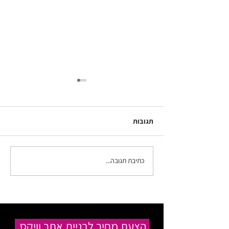
תגובות
כתיבת תגובה...
מדריך למתחילים: WIX -
וויקס- שלב אחרי שלב
הצעת מחיר לבניית אתר וויקס