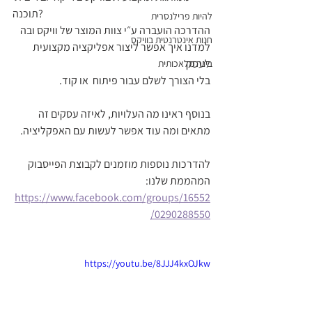
תוכנה?  
להיות פרילנסרית
ההדרכה הועברה ע״י צוות המוצר של וויקס ובה 
חנות אינטרנטית בוויקס
למדנו איך אפשר ליצור אפליקציה מקצועית 
לעסק  
בינה מלאכותית
בלי הצורך לשלם עבור פיתוח  או קוד. 
בנוסף ראינו מה העלויות, לאיזה עסקים זה 
מתאים ומה עוד אפשר לעשות עם האפקליציה.  
להדרכות נוספות מוזמנים לקבוצת הפייסבוק 
המהממת שלנו: 
https://www.facebook.com/groups/16552
0290288550/
https://youtu.be/8JJJ4kxOJkw