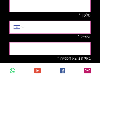
טלפון
*
אימייל
*
באיזה נושא הפנייה
*
בניית / שדרוג אתר
הדרכה
רכישת קורס
אחר
קראתי ואני מאשר/ת את 
מדיניות 
הפרטיות
ותנאי השימוש
 באתר
*
אשמח לקבל טיפים והדרכות בחינם
שליחה