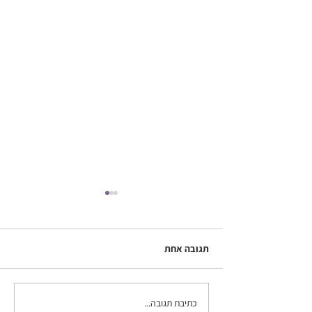
תגובה אחת
כתיבת תגובה...
איך להכין רקע לנייד (או