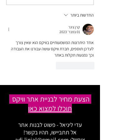
למחשב/ טאבלט) בקנבה
בכמה דקות?
החדשות ביותר
קרן צינר
01 בפבר׳ 2023
אחד היתרונות המשמעותיים בוויקס הוא שאין צורך 
לעדכן תוספים, חברת וויקס עושה עבורנו את העבודה 
וכך נמנעות תקלות באתר
לייק
להשיב
הצעת מחיר לבניית אתר וויקס
תוכלו למצוא כאן
עדי ליניאל - פשוט לבנות אתר
אל תתביישו, תהיו בקשר!
אימייל:
adi.linial@gmail.com