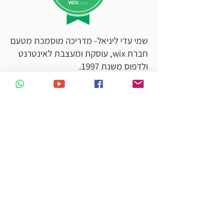
שמי עדי ליניאל- מדריכה מוסמכת מטעם
חברת wix, עוסקת ומעצבת לאינטרנט
ולדפוס משנת 1997.
אני מראשוני המדריכים על מערכת
WIX בישראל ומנהלת את הקהילה
הגדולה ביותר בארץ לבניית אתרי
וויקס:
״וויקס פשוט לבנות אתר״ בפייסבוק.
מנהלת ובעלים של
סטודיו ליניאל
- סטודיו
לבניית אתרים שיווקיים,
מפתחת הקורס ״
sharpen
" קורס ייעודי
למעצבים גרפיים לשיווק וניהול העסק,
מפתחת הקורס ״
פשוט לבנות אתר
״-